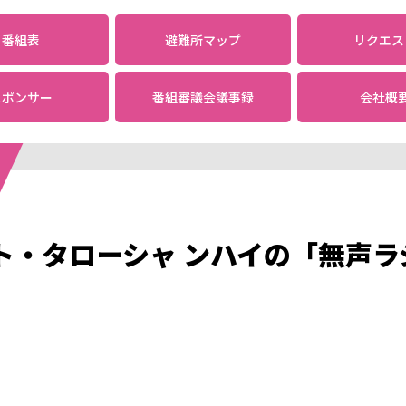
番組表
避難所
マップ
リクエス
スポンサー
番組審議会議事録
会社概
ト・タローシャ ンハイの「無声ラ