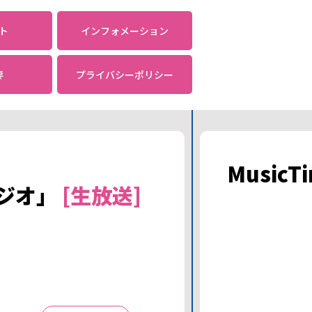
ト
インフォメーション
要
プライバシーポリシー
MusicT
ジオ」
[生放送]