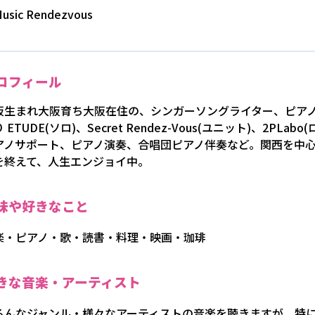
usic Rendezvous
ロフィール
阪生まれ大阪育ち大阪在住の、シンガーソングライター、ピアノ
 ETUDE(ソロ)、Secret Rendez-Vous(ユニット)、2P
アノサポート、ピアノ演奏、合唱団ピアノ伴奏など。関西を中心
を終えて、人生エンジョイ中。
味や好きなこと
楽・ピアノ・歌・読書・料理・映画・珈琲
きな音楽・アーティスト
ろんなジャンル・様々なアーティストの音楽を聴きますが、特