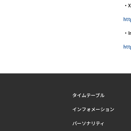
・X
htt
・I
htt
タイムテーブル
インフォメーション
パーソナリティ