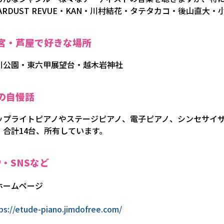
TARDUST REVUE・KAN・川村結花・タテタカコ・後山直
宮・芦屋で好きな場所
川公園・東六甲展望台・越木岩神社
の自慢話
ップライトピアノやステージピアノ、電子ピアノ、シンセサイ
、合計14台、所有しています。
P・SNSなど
ホームページ
ps://etude-piano.jimdofree.com/