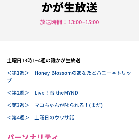
かが生放送
フ
ォ
放送時間：13:00~15:00
メ
ー
シ
ョ
土曜日13時1~4週の誰かが生放送
ン
＜第1週＞ Honey Blossomのあなたとハニー∞トリッ
プ
パ
＜第2週＞ Live！音 theMYND
ー
＜第3週＞ マコちゃんが叱られる！(まだ)
ソ
＜第4週＞ 土曜日のウワサ話
ナ
リ
パーソナリティ