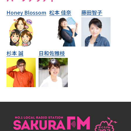
テ
ィ
Honey Blossom
松本 佳奈
藤田智子
過
去
の
杉本 誠
日和佐雅枝
番
組
を
聴
く
リ