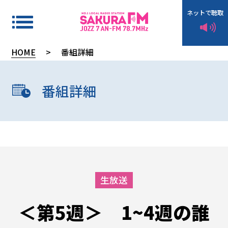
ネットで聴取
HOME
>
番組詳細
タ
イ
番組詳細
ム
テ
ー
ブ
ル
生放送
＜第5週＞ 1~4週の誰
イ
ン