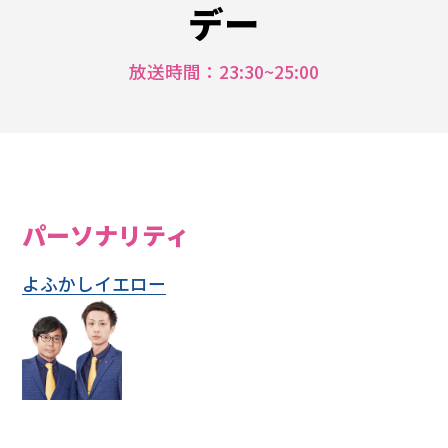
デー
フ
ォ
放送時間：23:30~25:00
メ
ー
シ
ョ
ン
パーソナリティ
よふかしイエロー
パ
ー
ソ
ナ
リ