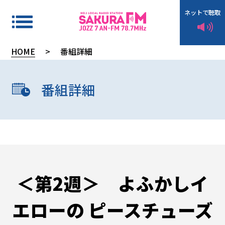
ネットで聴取
HOME
>
番組詳細
タ
イ
番組詳細
ム
テ
ー
ブ
ル
＜第2週＞ よふかしイ
エローの ピースチューズ
イ
ン