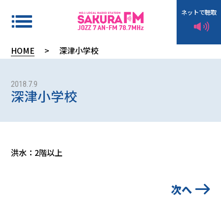
ネットで聴取
HOME
>
深津小学校
タ
イ
2018.7.9
深津小学校
ム
テ
ー
ブ
洪水：2階以上
ル
次へ
イ
ン