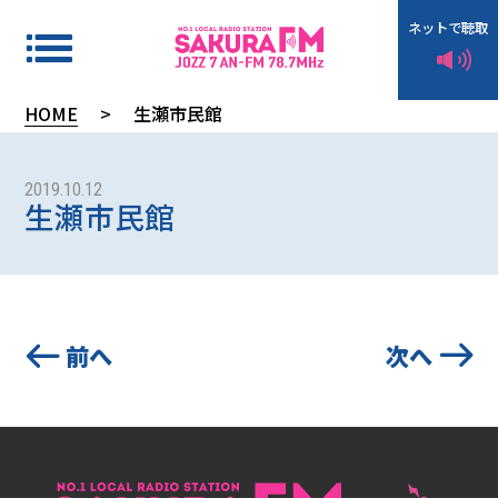
ネットで聴取
HOME
>
生瀬市民館
タ
イ
2019.10.12
生瀬市民館
ム
テ
ー
ブ
ル
前へ
次へ
イ
ン