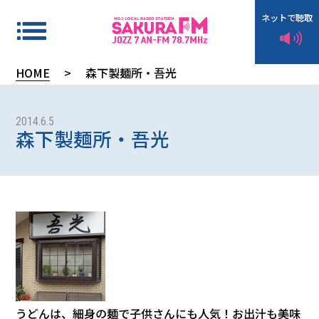
ネットで聴取
HOME
>
森下製麺所・吾光
タ
イ
2014.6.5
森下製麺所・吾光
ム
テ
ー
ブ
ル
イ
ン
うどんは、細身の麺で子供さんにも人気！お出汁も美味