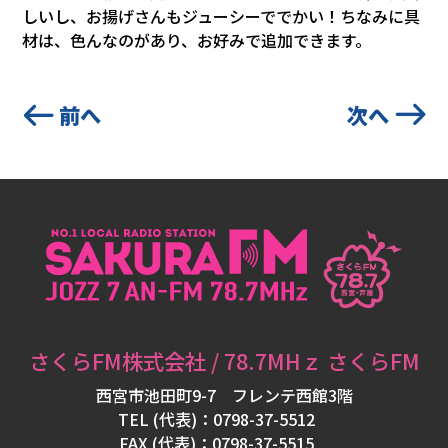
しいし、お揚げさんもジューシーででかい！ちなみに具
フ
材は、色んなのがあり、お好みで追加できます。
ォ
メ
ー
前へ
次へ
シ
ョ
ン
パ
ー
ソ
さくらFM株式会社 / 78.7MHｚ さくらFM
ナ
西宮市池田町9-7 フレンテ西館3階
リ
TEL (代表)：0798-37-5512
FAX (代表)：0798-37-5515