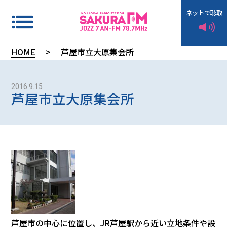
ネットで聴取
HOME
>
芦屋市立大原集会所
タ
イ
2016.9.15
芦屋市立大原集会所
ム
テ
ー
ブ
ル
イ
ン
芦屋市の中心に位置し、JR芦屋駅から近い立地条件や設