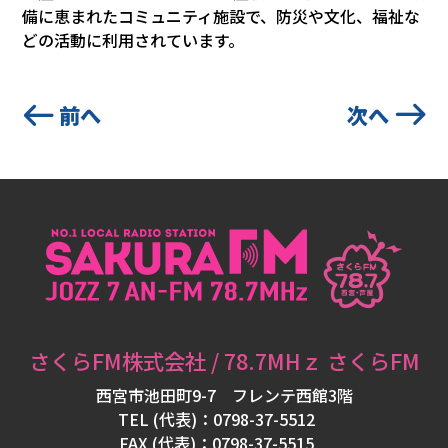
備に恵まれたコミュニティ施設で、防災や文化、福祉な
フ
どの活動に利用されています。
ォ
メ
ー
前へ
次へ
シ
ョ
ン
パ
ー
ソ
さくらFM株式会社 / 78.7MHｚ さくらFM
ナ
西宮市池田町9-7 フレンテ西館3階
リ
TEL (代表)：0798-37-5512
FAX (代表)：0798-37-5515